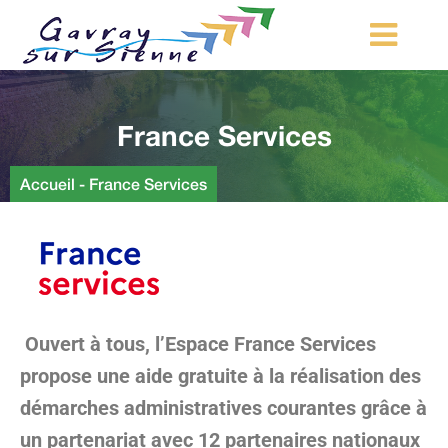
MA COMMUNE
France Services
MON QUOTIDIEN
LOISIRS ET TOURISME
Accueil
-
France Services
MES DÉMARCHES
CONTACT
Démarches d’urbanisme
Ouvert à tous, l’Espace France Services
propose une aide gratuite à la réalisation des
démarches administratives courantes grâce à
un partenariat avec 12 partenaires nationaux