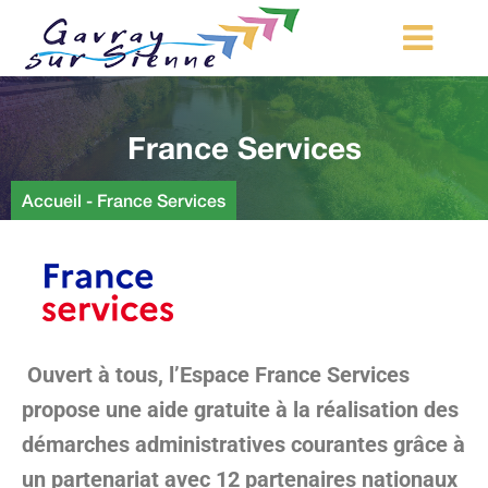
MA COMMUNE
France Services
MON QUOTIDIEN
LOISIRS ET TOURISME
Accueil
-
France Services
MES DÉMARCHES
CONTACT
Démarches d’urbanisme
Ouvert à tous, l’Espace France Services
propose une aide gratuite à la réalisation des
démarches administratives courantes grâce à
un partenariat avec 12 partenaires nationaux