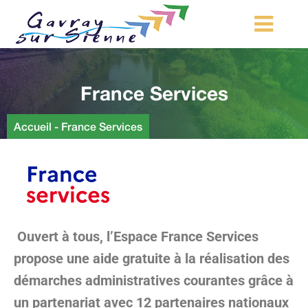
MA COMMUNE
France Services
MON QUOTIDIEN
LOISIRS ET TOURISME
Accueil
-
France Services
MES DÉMARCHES
CONTACT
Démarches d’urbanisme
Ouvert à tous, l’Espace France Services
propose une aide gratuite à la réalisation des
démarches administratives courantes grâce à
un partenariat avec 12 partenaires nationaux