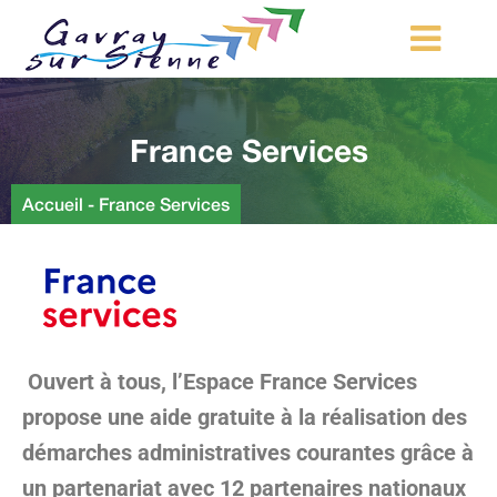
MA COMMUNE
France Services
MON QUOTIDIEN
LOISIRS ET TOURISME
Accueil
-
France Services
MES DÉMARCHES
CONTACT
Démarches d’urbanisme
Ouvert à tous, l’Espace France Services
propose une aide gratuite à la réalisation des
démarches administratives courantes grâce à
un partenariat avec 12 partenaires nationaux