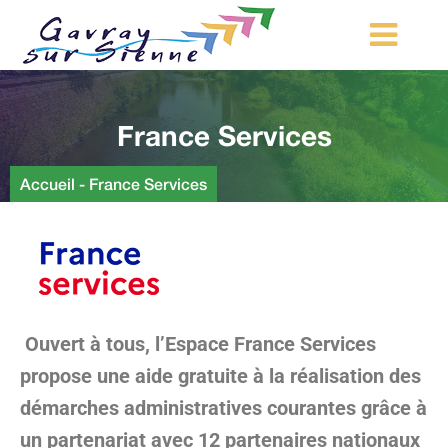
MA COMMUNE
France Services
MON QUOTIDIEN
LOISIRS ET TOURISME
Accueil
-
France Services
MES DÉMARCHES
CONTACT
Démarches d’urbanisme
Ouvert à tous, l’Espace France Services
propose une aide gratuite à la réalisation des
démarches administratives courantes grâce à
un partenariat avec 12 partenaires nationaux