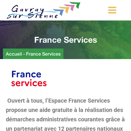
MA COMMUNE
France Services
MON QUOTIDIEN
LOISIRS ET TOURISME
Accueil
-
France Services
MES DÉMARCHES
CONTACT
Démarches d’urbanisme
Ouvert à tous, l’Espace France Services
propose une aide gratuite à la réalisation des
démarches administratives courantes grâce à
un partenariat avec 12 partenaires nationaux