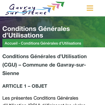
MA COMMUNE
Conditions Générales
MON QUOTIDIEN
d’Utilisations
LOISIRS ET TOURISME
Accueil
-
Conditions Générales d’Utilisations
MES DÉMARCHES
Conditions Générales d’Utilisation
CONTACT
(CGU) – Commune de Gavray-sur-
Démarches d’urbanisme
Sienne
ARTICLE 1 – OBJET
Les présentes Conditions Générales