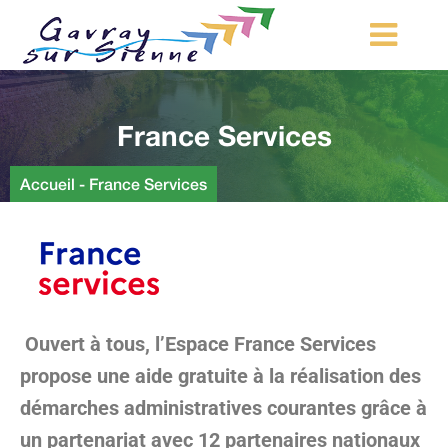
MA COMMUNE
France Services
MON QUOTIDIEN
LOISIRS ET TOURISME
Accueil
-
France Services
MES DÉMARCHES
CONTACT
Démarches d’urbanisme
Ouvert à tous, l’Espace France Services
propose une aide gratuite à la réalisation des
démarches administratives courantes grâce à
un partenariat avec 12 partenaires nationaux