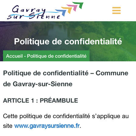
MA COMMUNE
Politique de confidentialité
MON QUOTIDIEN
LOISIRS ET TOURISME
Accueil
-
Politique de confidentialité
MES DÉMARCHES
Politique de confidentialité – Commune
CONTACT
de Gavray-sur-Sienne
Démarches d’urbanisme
ARTICLE 1 : PRÉAMBULE
Cette politique de confidentialité s’applique au
site
www.gavraysursienne.fr
.