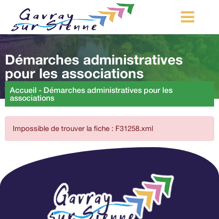
MA COMMUNE
Démarches administratives
MON QUOTIDIEN
pour les associations
LOISIRS ET TOURISME
Accueil
-
Démarches administratives pour les
associations
MES DÉMARCHES
CONTACT
Impossible de trouver la fiche : F31258.xml
Démarches d’urbanisme