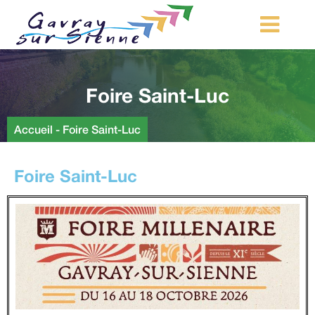
MA COMMUNE
Foire Saint-Luc
MON QUOTIDIEN
LOISIRS ET TOURISME
Accueil
-
Foire Saint-Luc
MES DÉMARCHES
Foire Saint-Luc
CONTACT
Démarches d’urbanisme