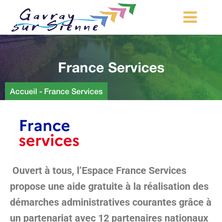
MA COMMUNE
France Services
MON QUOTIDIEN
LOISIRS ET TOURISME
Accueil
-
France Services
MES DÉMARCHES
CONTACT
Démarches d’urbanisme
Ouvert à tous, l’Espace France Services
propose une aide gratuite à la réalisation des
démarches administratives courantes grâce à
un partenariat avec 12 partenaires nationaux