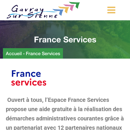
MA COMMUNE
France Services
MON QUOTIDIEN
LOISIRS ET TOURISME
Accueil
-
France Services
MES DÉMARCHES
CONTACT
Démarches d’urbanisme
Ouvert à tous, l’Espace France Services
propose une aide gratuite à la réalisation des
démarches administratives courantes grâce à
un partenariat avec 12 partenaires nationaux