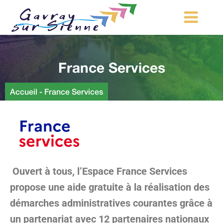
MA COMMUNE
France Services
MON QUOTIDIEN
LOISIRS ET TOURISME
Accueil
-
France Services
MES DÉMARCHES
CONTACT
Démarches d’urbanisme
Ouvert à tous, l’Espace France Services
propose une aide gratuite à la réalisation des
démarches administratives courantes grâce à
un partenariat avec 12 partenaires nationaux