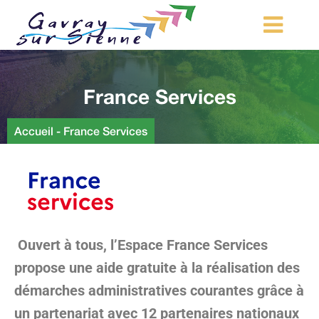
MA COMMUNE
France Services
MON QUOTIDIEN
LOISIRS ET TOURISME
Accueil
-
France Services
MES DÉMARCHES
CONTACT
Démarches d’urbanisme
Ouvert à tous, l’Espace France Services
propose une aide gratuite à la réalisation des
démarches administratives courantes grâce à
un partenariat avec 12 partenaires nationaux