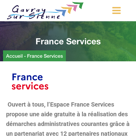
MA COMMUNE
France Services
MON QUOTIDIEN
LOISIRS ET TOURISME
Accueil
-
France Services
MES DÉMARCHES
CONTACT
Démarches d’urbanisme
Ouvert à tous, l’Espace France Services
propose une aide gratuite à la réalisation des
démarches administratives courantes grâce à
un partenariat avec 12 partenaires nationaux