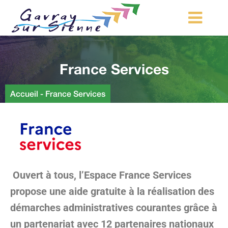
MA COMMUNE
France Services
MON QUOTIDIEN
LOISIRS ET TOURISME
Accueil
-
France Services
MES DÉMARCHES
CONTACT
Démarches d’urbanisme
Ouvert à tous, l’Espace France Services
propose une aide gratuite à la réalisation des
démarches administratives courantes grâce à
un partenariat avec 12 partenaires nationaux