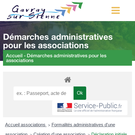
MA COMMUNE
Démarches administratives
MON QUOTIDIEN
pour les associations
LOISIRS ET TOURISME
Accueil
-
Démarches administratives pour les
associations
MES DÉMARCHES
CONTACT
Démarches d’urbanisme
Accueil associations
Formalités administratives d'une
>
association
Création d'une association
Déclaration initiale
>
>