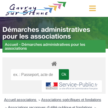
MA COMMUNE
Démarches administratives
MON QUOTIDIEN
pour les associations
LOISIRS ET TOURISME
Accueil
-
Démarches administratives pour les
associations
MES DÉMARCHES
CONTACT
Démarches d’urbanisme
Accueil associations
Associations spécifiques et fondations
>
Associations reconnues d'utilité publique et fondations
>
>