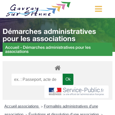
MA COMMUNE
Démarches administratives
MON QUOTIDIEN
pour les associations
LOISIRS ET TOURISME
Accueil
-
Démarches administratives pour les
associations
MES DÉMARCHES
CONTACT
Démarches d’urbanisme
Accueil associations
Formalités administratives d'une
>
association
Évolutions et dissolution d'une association
>
>