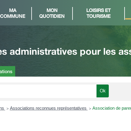
MA
MON
LOISIRS ET
COMMUNE
QUOTIDIEN
TOURISME
 administratives pour les as
ations
ons
Associations reconnues représentatives
Association de pare
>
>