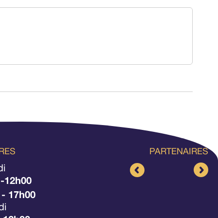
RES
PARTENAIRES
di
 -12h00
 - 17h00
di