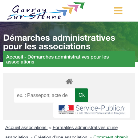
MA COMMUNE
Démarches administratives
MON QUOTIDIEN
pour les associations
LOISIRS ET TOURISME
Accueil
-
Démarches administratives pour les
associations
MES DÉMARCHES
CONTACT
Démarches d’urbanisme
Accueil associations
Formalités administratives d'une
>
association
Création d'une association
Comment obtenir
>
>