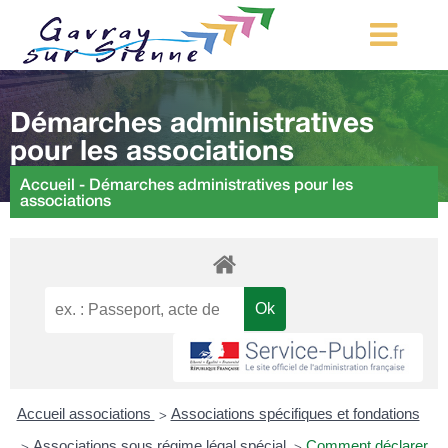
MA COMMUNE
Démarches administratives
MON QUOTIDIEN
pour les associations
LOISIRS ET TOURISME
Accueil
-
Démarches administratives pour les
associations
MES DÉMARCHES
CONTACT
Démarches d’urbanisme
Accueil associations
Associations spécifiques et fondations
>
Associations sous régime légal spécial
Comment déclarer
>
>