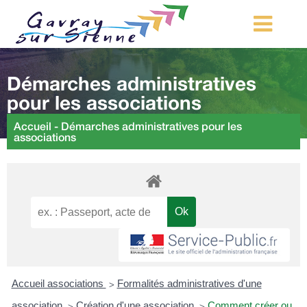
MA COMMUNE
Démarches administratives
MON QUOTIDIEN
pour les associations
LOISIRS ET TOURISME
Accueil
-
Démarches administratives pour les
associations
MES DÉMARCHES
CONTACT
Démarches d’urbanisme
Accueil associations
Formalités administratives d'une
>
association
Création d'une association
Comment créer ou
>
>