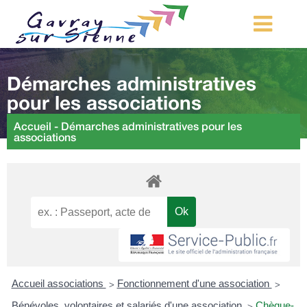
MA COMMUNE
Démarches administratives
MON QUOTIDIEN
pour les associations
LOISIRS ET TOURISME
Accueil
-
Démarches administratives pour les
associations
MES DÉMARCHES
CONTACT
Démarches d’urbanisme
Accueil associations
Fonctionnement d'une association
>
>
Bénévoles, volontaires et salariés d'une association
Chèque-
>