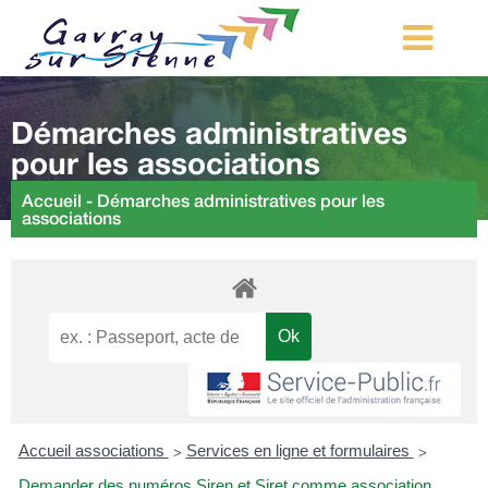
MA COMMUNE
Démarches administratives
MON QUOTIDIEN
pour les associations
LOISIRS ET TOURISME
Accueil
-
Démarches administratives pour les
associations
MES DÉMARCHES
CONTACT
Démarches d’urbanisme
Accueil associations
Services en ligne et formulaires
>
>
Demander des numéros Siren et Siret comme association