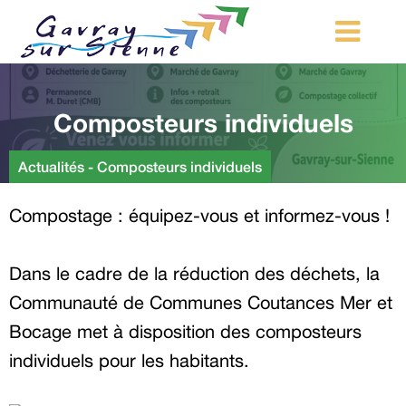
MA COMMUNE
Composteurs individuels
MON QUOTIDIEN
LOISIRS ET TOURISME
Actualités
-
Composteurs individuels
MES DÉMARCHES
Compostage : équipez-vous et informez-vous !
CONTACT
Dans le cadre de la réduction des déchets, la
Démarches d’urbanisme
Communauté de Communes Coutances Mer et
Bocage met à disposition des composteurs
individuels pour les habitants.