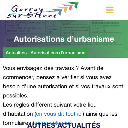
MA COMMUNE
Autorisations d’urbanisme
MON QUOTIDIEN
LOISIRS ET TOURISME
Actualités
-
Autorisations d’urbanisme
MES DÉMARCHES
Vous envisagez des travaux ? Avant de
CONTACT
commencer, pensez à vérifier si vous avez
besoin d’une autorisation et si vos travaux sont
Démarches d’urbanisme
possibles.
Les règles diffèrent suivant votre lieu
d’habitation (
on vous dit tout ici
) ainsi que les
formulaires (
disponibles ici
).
AUTRES ACTUALITÉS