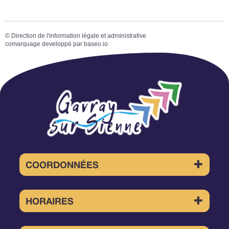
©
Direction de l'information légale et administrative
comarquage developpé par
baseo.io
COORDONNÉES
4 Place de la Mairie 50450 GAVRAY-
SUR-SIENNE
HORAIRES
02 33 91 22 11
Le lundi
mairie@gavray.fr