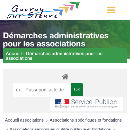
MA COMMUNE
Démarches administratives
MON QUOTIDIEN
pour les associations
LOISIRS ET TOURISME
Accueil
-
Démarches administratives pour les
associations
MES DÉMARCHES
CONTACT
Démarches d’urbanisme
Accueil associations
Associations spécifiques et fondations
>
Associations reconnues d'utilité publique et fondations
>
>