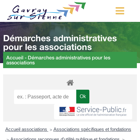
MA COMMUNE
Démarches administratives
MON QUOTIDIEN
pour les associations
LOISIRS ET TOURISME
Accueil
-
Démarches administratives pour les
associations
MES DÉMARCHES
CONTACT
Démarches d’urbanisme
Accueil associations
Associations spécifiques et fondations
>
Associations reconnues d'utilité publique et fondations
>
>